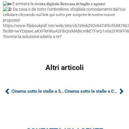
È arrivata la 𝐫𝐢𝐯𝐢𝐬𝐭𝐚 𝐝𝐢𝐠𝐢𝐭𝐚𝐥𝐞 𝐑𝐞𝐭𝐞𝐜𝐚𝐬𝐚 𝐝𝐢 𝐥𝐮𝐠𝐥𝐢𝐨 𝐞 𝐚𝐠𝐨𝐬𝐭𝐨!
Da casa o da sotto l’ombrellone, sfogliala comodamente dal tuo
cellulare cliccando sul link qui sotto per scoprire le nostre nuove
proposte!
https://www.flipbookpdf.net/web/site/cb7e9eb292e8474f6cf6887
fbclid=IwY2xjawLaKXFleHRuA2FlbQIxMABicmlkETFwQ1o0a2FRSF
Troverai la soluzione adatta a te?
Altri articoli
Cinema sotto le stelle a Santa Croce Bigolina!
Cinema sotto le stelle a Campedello!